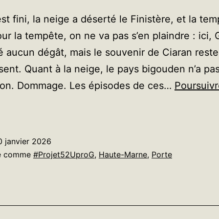
est fini, la neige a déserté le Finistère, et la te
ur la tempête, on ne va pas s’en plaindre : ici, 
é aucun dégât, mais le souvenir de Ciaran rest
sent. Quant à la neige, le pays bigouden n’a pa
ocon. Dommage. Les épisodes de ces…
Poursuivr
ouvenirs
e
eige
0 janvier 2026
sé comme
#Projet52UproG
,
Haute-Marne
,
Porte
uand
émoire
amiliale