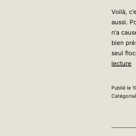
Voilà, c’
aussi. Po
n’a caus
bien pré
seul fl
S
lecture
d
n
Publié le
1
:
Catégori
q
la
m
f