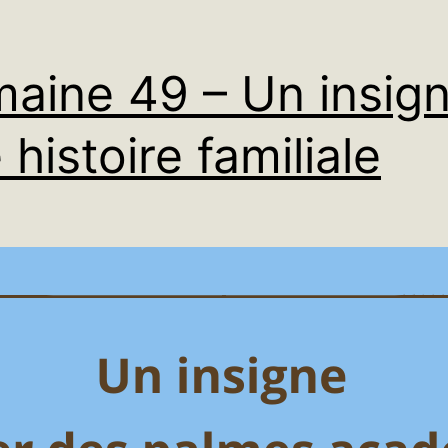
e
aconte
aine 49 – Un insign
n
lanc
 histoire familiale