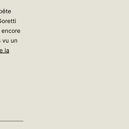
mpête
Goretti
e encore
s vu un
e la