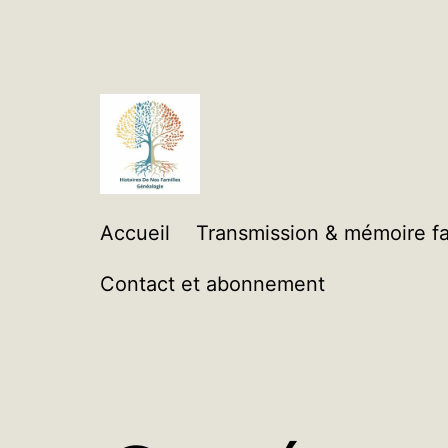
Aller
au
contenu
Histoires
Accueil
Transmission & mémoire fa
de
Contact et abonnement
Nos
Familles
Généalogie