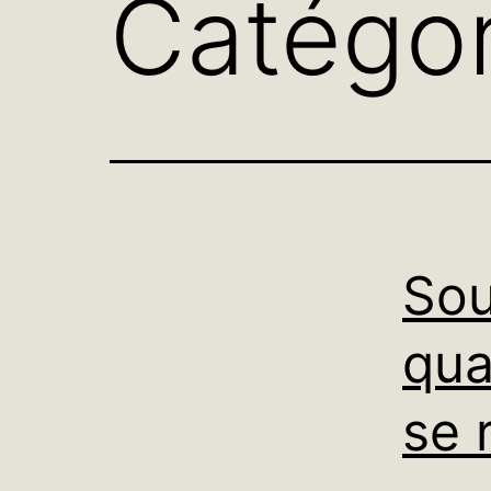
Catégor
Sou
qua
se 