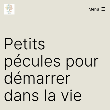
Aller
Histoires
Menu
au
de
contenu
Nos
Familles
Petits
Généalogie
pécules pour
démarrer
dans la vie