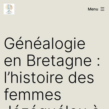
Aller
Histoires
Menu
au
de
contenu
Nos
Familles
Généalogie
Généalogie
en Bretagne :
l’histoire des
femmes