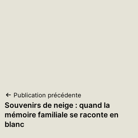
Navigation
Publication précédente
Souvenirs de neige : quand la
de
mémoire familiale se raconte en
l’article
blanc