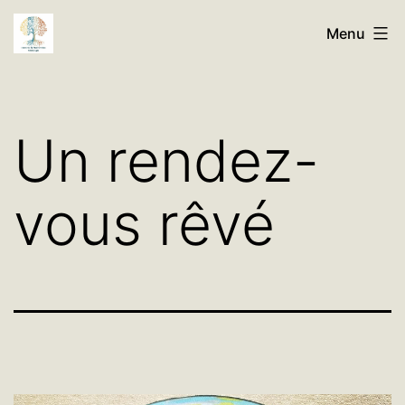
Aller
Histoires
Menu
au
de
contenu
Nos
Familles
Un rendez-
Généalogie
vous rêvé