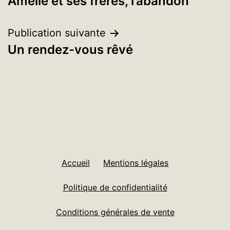
Amélie et ses frères, l’abandon
de
l’article
Publication suivante
Un rendez-vous rêvé
Accueil
Mentions légales
Politique de confidentialité
Conditions générales de vente