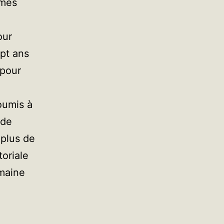
mmes
our
pt ans
 pour
oumis à
 de
 plus de
toriale
emaine