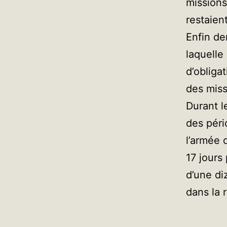
mission
restaient
Enfin de
laquelle
d’obliga
des miss
Durant l
des péri
l’armée 
17 jours
d’une di
dans la r