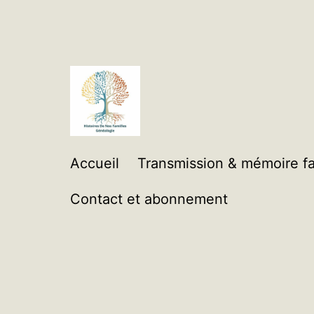
Aller
au
contenu
Histoires
Accueil
Transmission & mémoire fa
de
Contact et abonnement
Nos
Familles
Généalogie