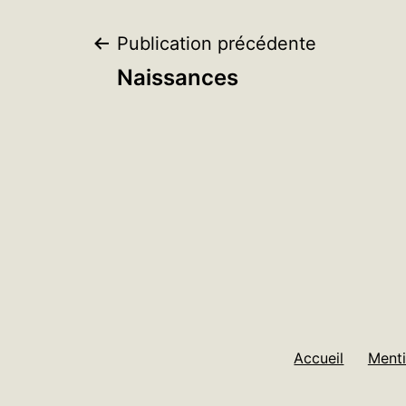
Navigation
Publication précédente
Naissances
de
l’article
Accueil
Menti