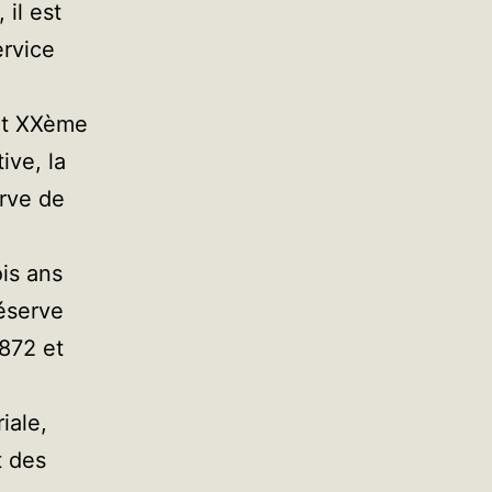
il est
ervice
but XXème
ive, la
erve de
ois ans
éserve
1872 et
iale,
t des