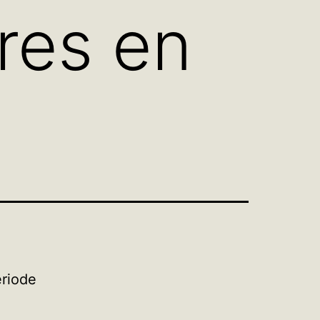
ires en
ériode