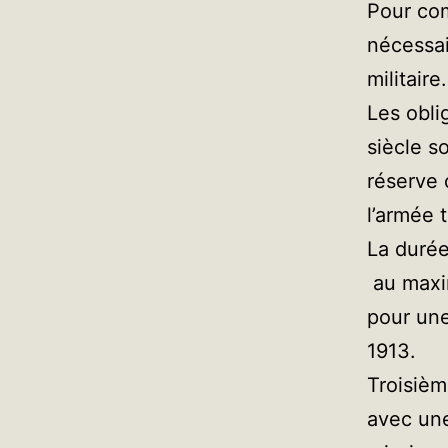
Pour com
nécessai
militaire.
Les obli
siècle s
réserve d
l’armée t
La durée
au maxim
pour une
1913.
Troisième
avec une