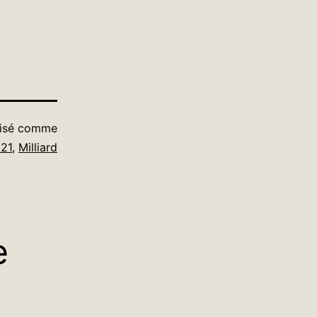
isé comme
21
,
Milliard
e