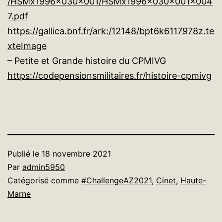
/HSMx1996x030x001/HSMx1996x030x001x004
7.pdf
https://gallica.bnf.fr/ark:/12148/bpt6k6117978z.te
xteImage
– Petite et Grande histoire du CPMIVG
https://codepensionsmilitaires.fr/histoire-cpmivg
Publié le
18 novembre 2021
Par
admin5950
Catégorisé comme
#ChallengeAZ2021
,
Cinet
,
Haute-
Marne