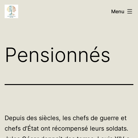
Aller
Histoires
Menu
au
de
contenu
Nos
Familles
Pensionnés
Généalogie
Depuis des siècles, les chefs de guerre et
chefs d’État ont récompensé leurs soldats.