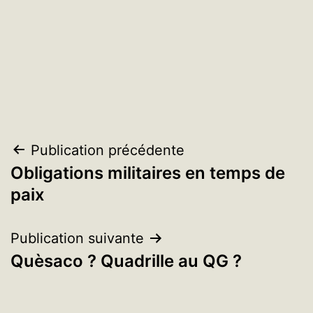
Navigation
Publication précédente
Obligations militaires en temps de
de
paix
l’article
Publication suivante
Quèsaco ? Quadrille au QG ?