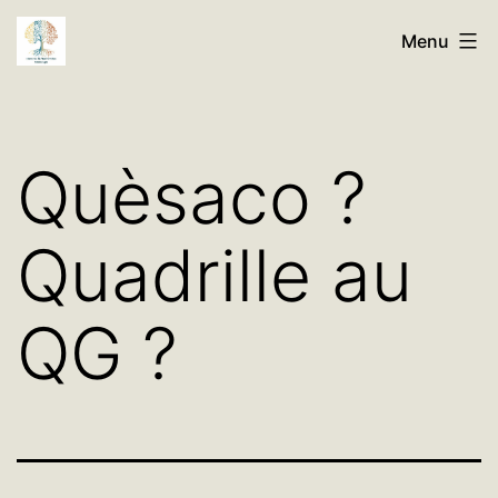
Aller
Histoires
Menu
au
de
contenu
Nos
Familles
Quèsaco ?
Généalogie
Quadrille au
QG ?