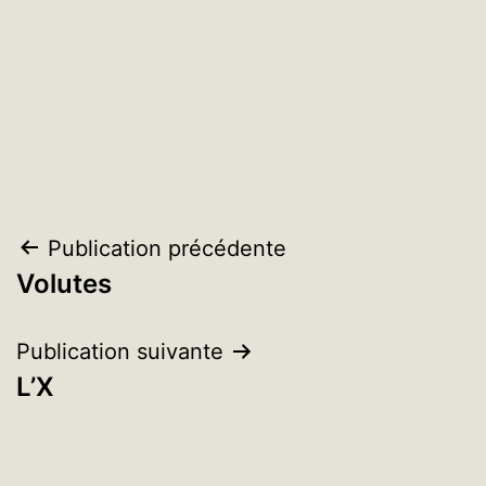
Navigation
Publication précédente
Volutes
de
l’article
Publication suivante
L’X