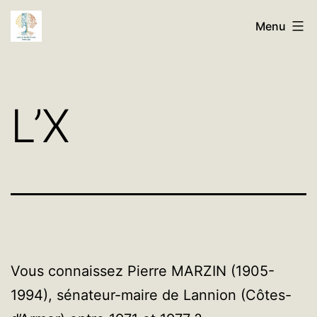
Aller
Histoires
Menu
au
de
contenu
Nos
Familles
L’X
Généalogie
Vous connaissez Pierre MARZIN (1905-
1994), sénateur-maire de Lannion (Côtes-