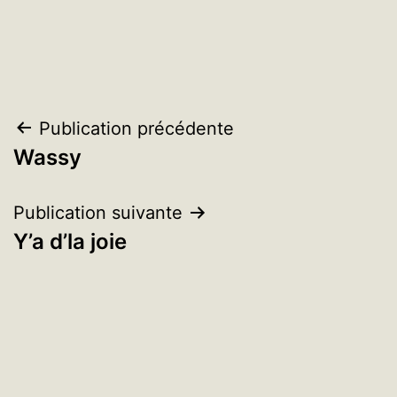
Navigation
Publication précédente
Wassy
de
l’article
Publication suivante
Y’a d’la joie