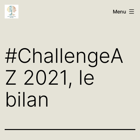
Aller
Histoires
Menu
au
de
contenu
Nos
Familles
#ChallengeA
Généalogie
Z 2021, le
bilan