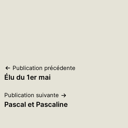
Navigation
Publication précédente
Élu du 1er mai
de
l’article
Publication suivante
Pascal et Pascaline