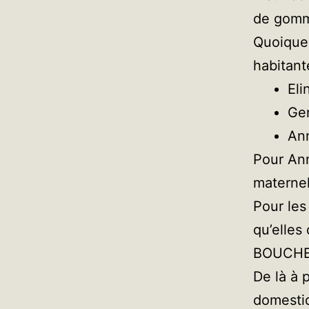
de gom
Quoique…
habitant
Eli
Ge
An
Pour Ann
maternel
Pour les
qu’elles
BOUCHENO
De là à 
domesti