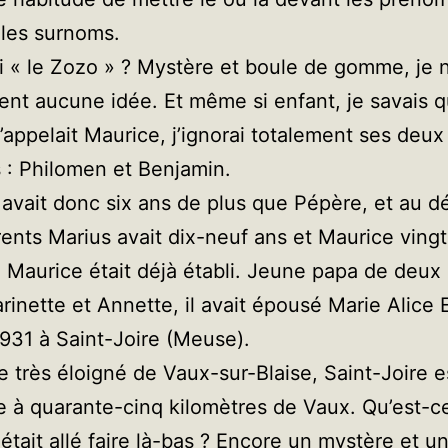
les surnoms.
 « le Zozo » ? Mystère et boule de gomme, je n
nt aucune idée. Et même si enfant, je savais q
’appelait Maurice, j’ignorai totalement ses deux
: Philomen et Benjamin.
avait donc six ans de plus que Pépère, et au d
rents Marius avait dix-neuf ans et Maurice vingt
 Maurice était déjà établi. Jeune papa de deux 
Marinette et Annette, il avait épousé Marie Alice 
931 à Saint-Joire (Meuse).
e très éloigné de Vaux-sur-Blaise, Saint-Joire e
 à quarante-cinq kilomètres de Vaux. Qu’est-c
était allé faire là-bas ? Encore un mystère et u