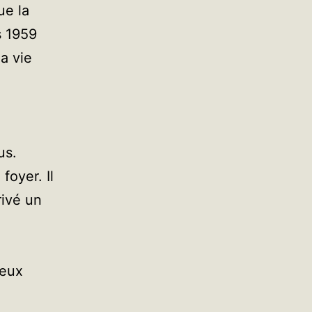
ue la
s 1959
a vie
us.
oyer. Il
rivé un
deux