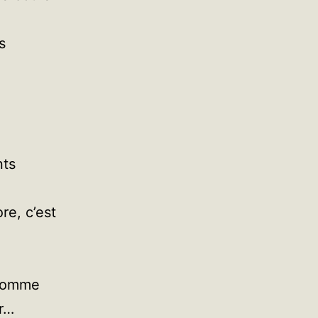
s
nts
re, c’est
 comme
r…