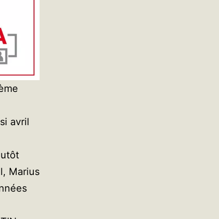
hème
i avril
lutôt
l, Marius
années