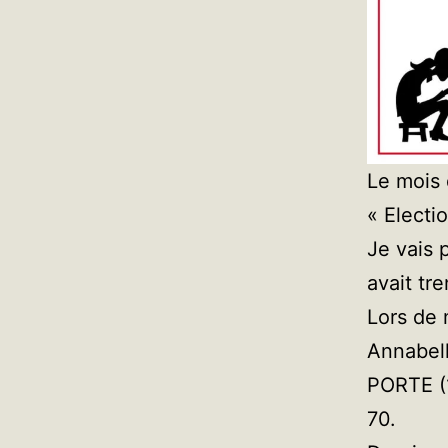
Le mois 
« Electio
Je vais 
avait tre
Lors de 
Annabell
PORTE (1
70.