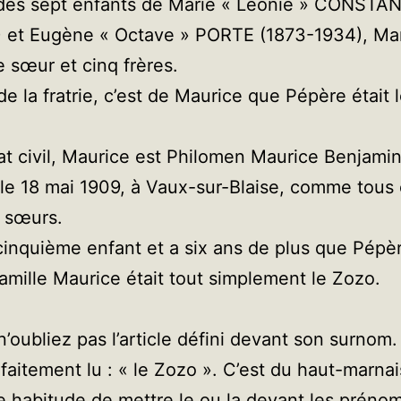
 des sept enfants de Marie « Léonie » CONSTA
) et Eugène « Octave » PORTE (1873-1934), Ma
e sœur et cinq frères.
de la fratrie, c’est de Maurice que Pépère était 
tat civil, Maurice est Philomen Maurice Benjam
é le 18 mai 1909, à Vaux-sur-Blaise, comme tous
t sœurs.
e cinquième enfant et a six ans de plus que Pépè
famille Maurice était tout simplement le Zozo.
n’oubliez pas l’article défini devant son surnom
faitement lu : « le Zozo ». C’est du haut-marnai
te habitude de mettre le ou la devant les prénom