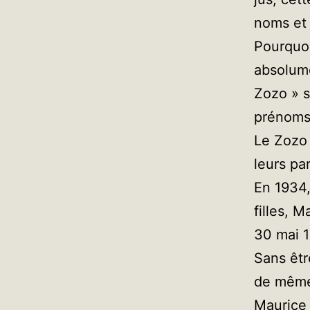
noms et 
Pourquoi
absolume
Zozo » s
prénoms 
Le Zozo 
leurs pa
En 1934,
filles, 
30 mai 1
Sans êtr
de même
Maurice 