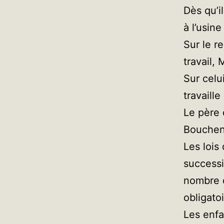
Dès qu’i
à l’usin
Sur le r
travail,
Sur celu
travaill
Le père 
Bouchen
Les lois
successi
nombre d
obligato
Les enfa