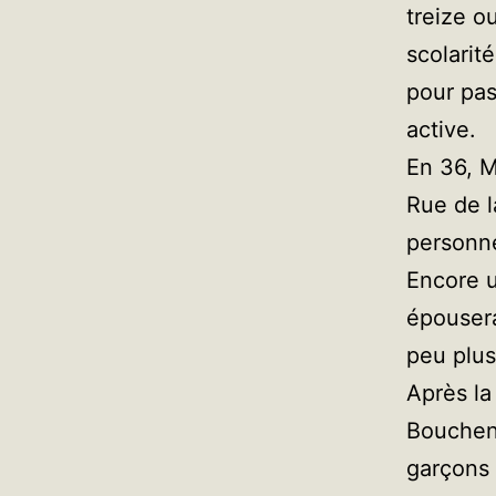
treize o
scolarit
pour pas
active.
En 36, M
Rue de l
personne
Encore u
épousera
peu plus
Après la
Boucheno
garçons 