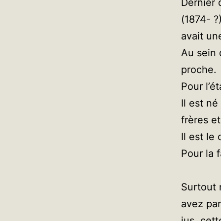
Dernier
(1874- ?
avait un
Au sein 
proche.
Pour l’é
Il est n
frères e
Il est l
Pour la 
Surtout 
avez par
jus, cet