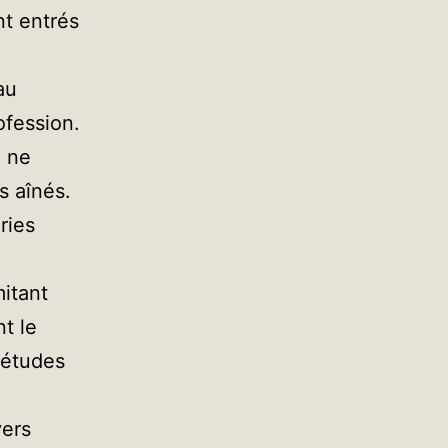
nt entrés
au
ofession.
i ne
s aînés.
ries
mitant
t le
’études
vers