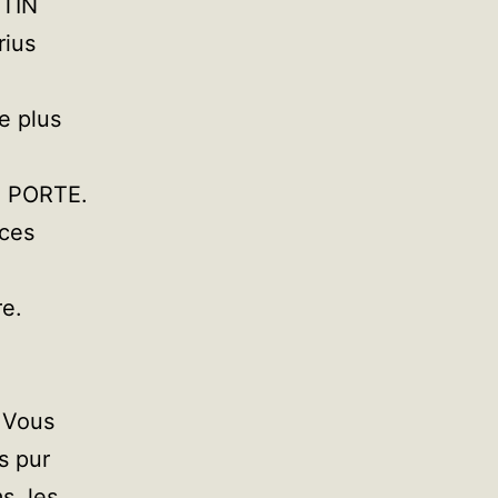
NTIN
rius
le plus
in PORTE.
 ces
re.
. Vous
s pur
s, les