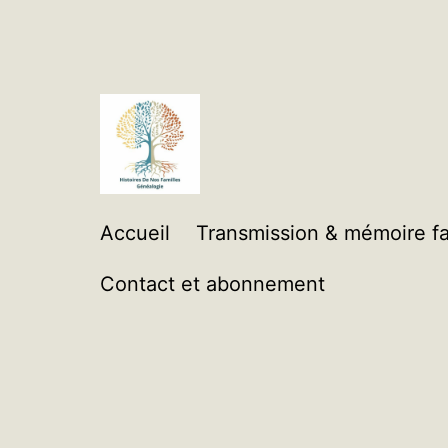
Aller
au
contenu
Histoires
Accueil
Transmission & mémoire fa
de
Contact et abonnement
Nos
Familles
Généalogie