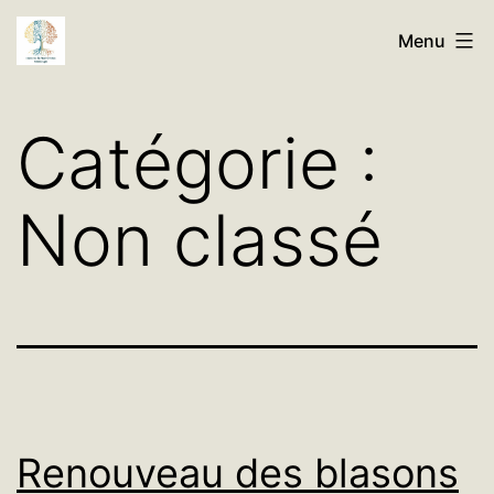
Aller
Histoires
Menu
au
de
contenu
Nos
Catégorie :
Familles
Généalogie
Non classé
Renouveau des blasons