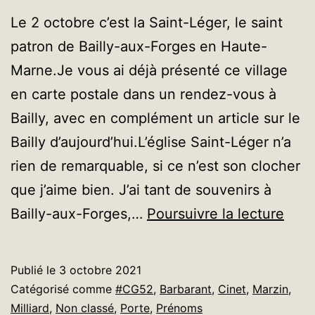
Le 2 octobre c’est la Saint-Léger, le saint
patron de Bailly-aux-Forges en Haute-
Marne.Je vous ai déjà présenté ce village
en carte postale dans un rendez-vous à
Bailly, avec en complément un article sur le
Bailly d’aujourd’hui.L’église Saint-Léger n’a
rien de remarquable, si ce n’est son clocher
que j’aime bien. J’ai tant de souvenirs à
Un
Bailly-aux-Forges,…
Poursuivre la lecture
pré
plus
Publié le
3 octobre 2021
lour
Catégorisé comme
#CG52
,
Barbarant
,
Cinet
,
Marzin
,
qu’il
Milliard
,
Non classé
,
Porte
,
Prénoms