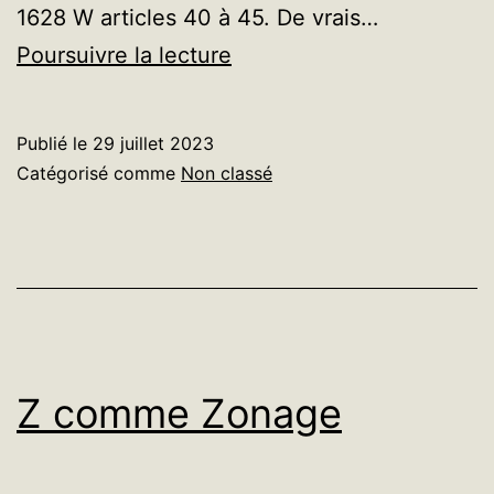
1628 W articles 40 à 45. De vrais…
Renouveau
Poursuivre la lecture
des
blasons
Publié le
29 juillet 2023
du
Catégorisé comme
Non classé
Finistère
Z comme Zonage