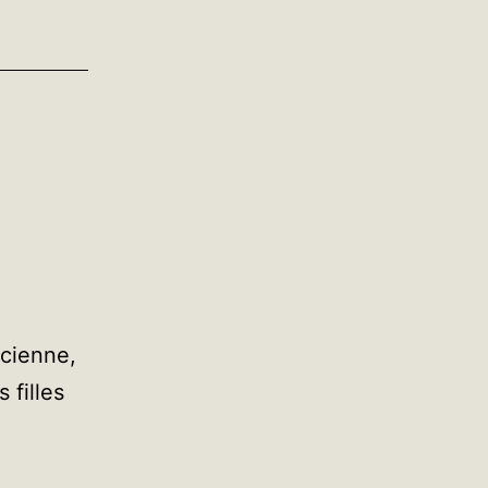
ucienne,
 filles