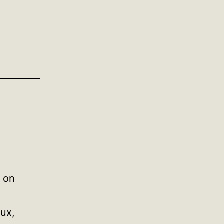
, on
ux,