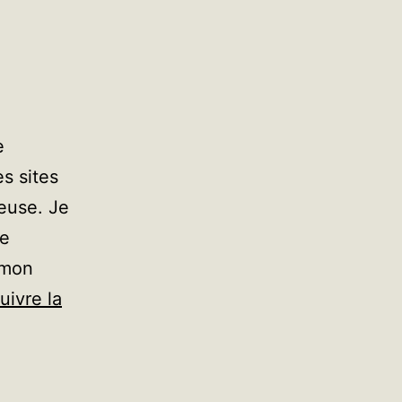
e
es sites
euse. Je
se
 mon
uivre la