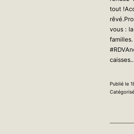
tout !A
rêvé.Pro
vous : l
familles
#RDVAnce
caisses
Publié le
1
Catégori