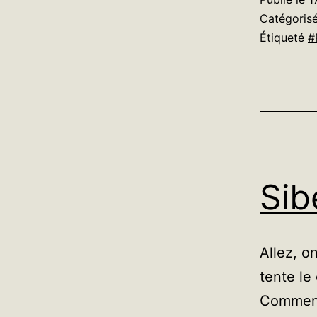
r
Catégori
Étiqueté
#
Sib
Allez, o
tente le
Commenç