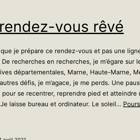
rendez-vous rêvé
que je prépare ce rendez-vous et pas une lign
 ! De recherches en recherches, je m’égare sur l
hives départementales, Marne, Haute-Marne, M
’autres défis, je m’agace, je me perds. Une pau
 pour se recentrer, reprendre pied et atteindre
. Je laisse bureau et ordinateur. Le soleil…
Pours
n
endez-
ous
7 avril 2021