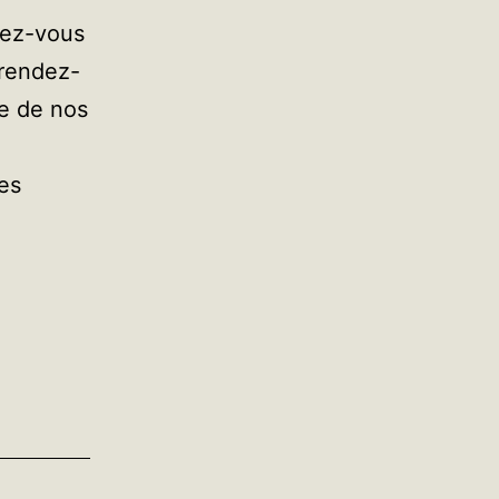
dez-vous
 rendez-
ie de nos
es