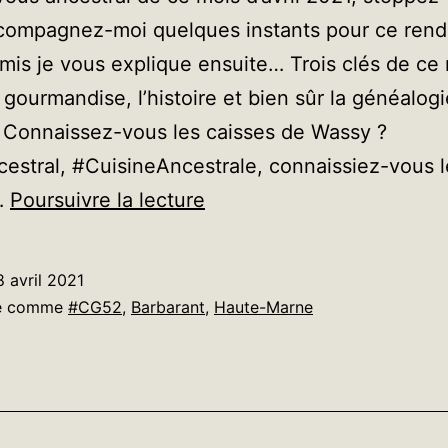
ccompagnez-moi quelques instants pour ce ren
mis je vous explique ensuite… Trois clés de ce
a gourmandise, l’histoire et bien sûr la généalog
. Connaissez-vous les caisses de Wassy ?
stral, #CuisineAncestrale, connaissiez-vous l
Rendez-
…
Poursuivre la lecture
vous
rêvé,
8 avril 2021
quelques
sé comme
#CG52
,
Barbarant
,
Haute-Marne
clés
de
lecture