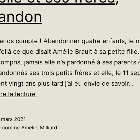
bandon
rends compte ! Abandonner quatre enfants, le
Voilà ce que disait Amélie Brault à sa petite fille
 compris, jamais elle n’a pardonné à ses parents q
andonnés ses trois petits frères et elle, le 11 s
nt vingt ans plus tard j’ai eu envie de savoir…
Amélie
re la lecture
et
ses
 mars 2021
frères,
sé comme
Amélie
,
Milliard
l’abandon