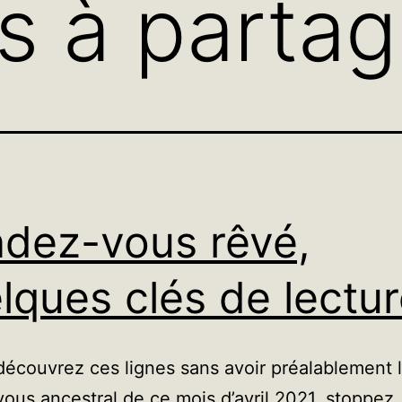
es à partag
dez-vous rêvé,
lques clés de lectu
découvrez ces lignes sans avoir préalablement
ous ancestral de ce mois d’avril 2021, stoppez