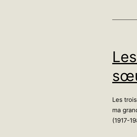
Les
sœ
Les troi
ma grand
(1917-19