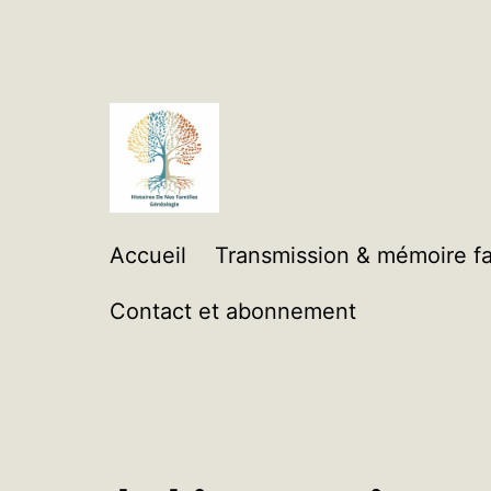
Aller
au
contenu
Histoires
Accueil
Transmission & mémoire fa
de
Contact et abonnement
Nos
Familles
Généalogie