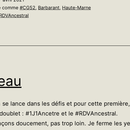
êvé
sé comme
#CG52
,
Barbarant
,
Haute-Marne
RDVAncestral
eau
n se lance dans les défis et pour cette première
 doublet : #1J1Ancetre et le #RDVAncestral.
ons doucement, pas trop loin. Je ferme les ye