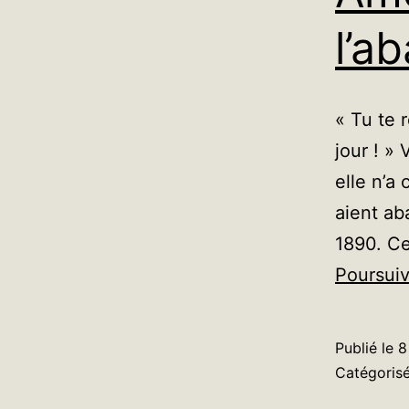
l’a
« Tu te 
jour ! » 
elle n’a
aient ab
1890. Ce
Poursuiv
Publié le
8
Catégori