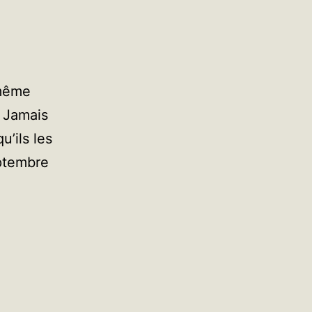
 même
. Jamais
u’ils les
eptembre