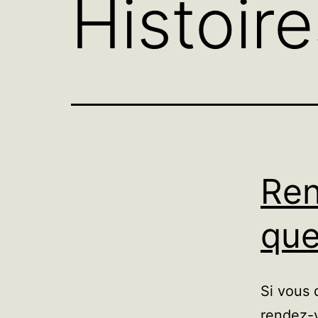
Histoir
Ren
que
Si vous 
rendez-v