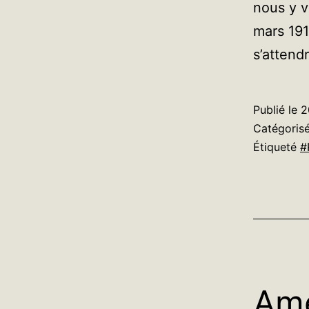
nous y v
mars 191
s’attend
Publié le
2
Catégori
Étiqueté
#
Amé