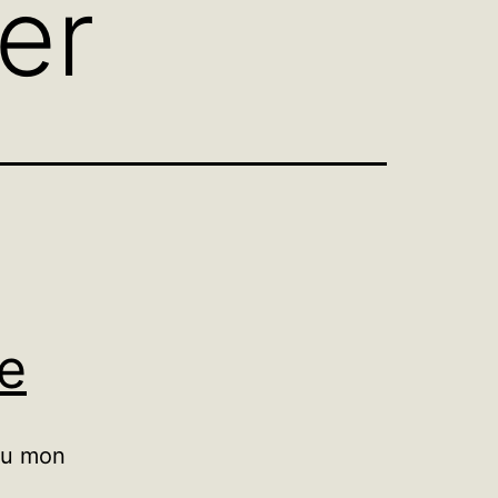
er
re
 lu mon