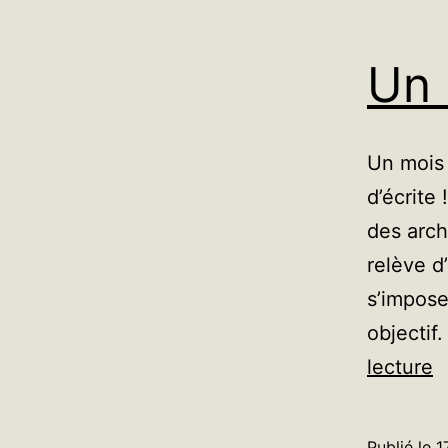
Un 
Un mois 
d’écrite
des arc
relève d
s’impose
objectif
U
lecture
r
v
Publié le
1