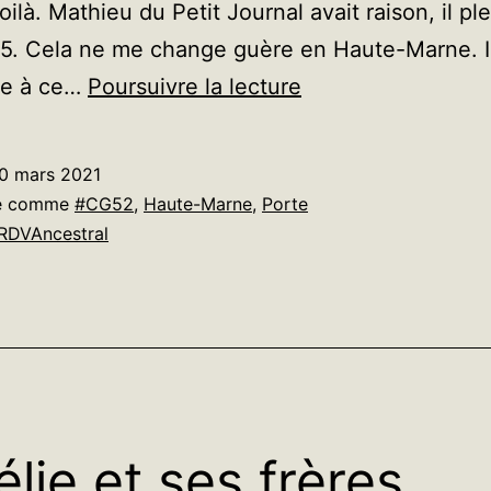
oilà. Mathieu du Petit Journal avait raison, il pl
5. Cela ne me change guère en Haute-Marne. Il
Sibeau
re à ce…
Poursuivre la lecture
0 mars 2021
sé comme
#CG52
,
Haute-Marne
,
Porte
RDVAncestral
lie et ses frères,